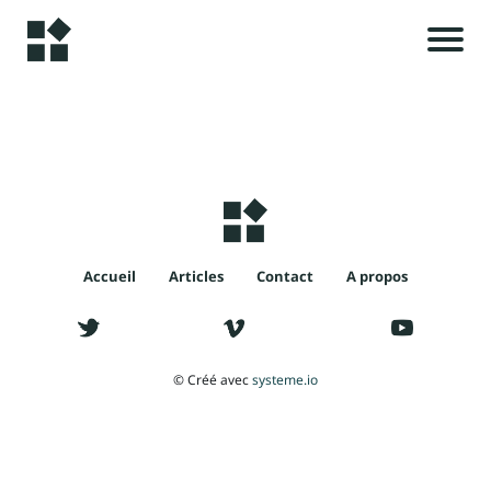
A
c
c
u
i
e
il
Accueil
Articles
Contact
A propos
i
A
l
r
© Créé avec
systeme.io
t
i
c